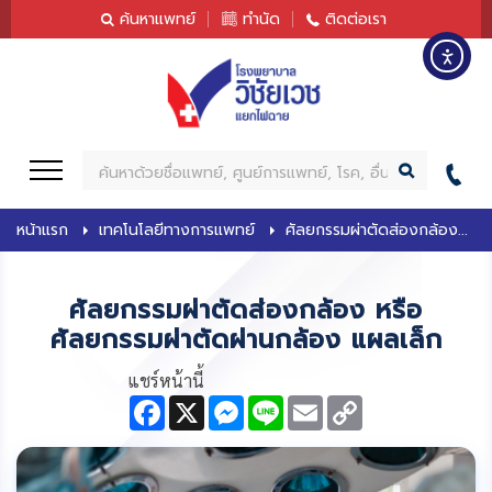
content
ค้นหาแพทย์
ทำนัด
ติดต่อเรา
ค้
น
ห
หน้าแรก
เทคโนโลยีทางการแพทย์
ศัลยกรรมผ่าตัดส่องกล้อง...
า
ศัลยกรรมผ่าตัดส่องกล้อง หรือ
ศัลยกรรมผ่าตัดผ่านกล้อง แผลเล็ก
แชร์หน้านี้
F
X
M
L
E
C
a
e
i
m
o
c
s
n
a
p
e
s
e
i
y
b
e
l
L
o
n
i