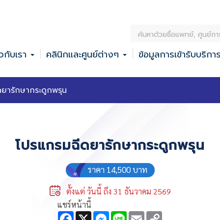
ค้
น
ยวกับเรา
คลินิกและศูนย์ต่างๆ
ข้อมูลการเข้ารับบริกา
ห
า
ยารักษากระดูกพรุน
โปรแกรมฉีดยารักษากระดูกพรุน
ราคา 14,500 บาท
ตั้งแต่ วันนี้ ถึง 31 ธันวาคม 2569
แชร์หน้านี้
F
X
M
L
E
C