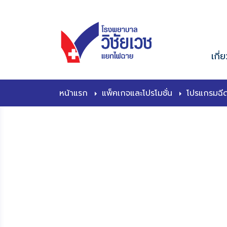
content
เกี่
หน้าแรก
แพ็คเกจและโปรโมชั่น
โปรแกรมฉีด