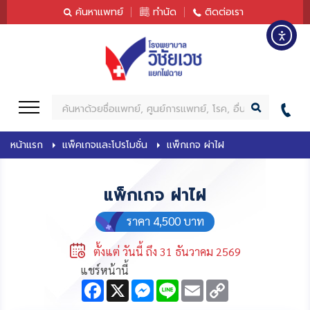
content
ค้นหาแพทย์
ทำนัด
ติดต่อเรา
ค้
น
ห
หน้าแรก
แพ็คเกจและโปรโมชั่น
แพ็กเกจ ผ่าไฝ
า
แพ็กเกจ ผ่าไฝ
ราคา 4,500 บาท
ตั้งแต่ วันนี้ ถึง 31 ธันวาคม 2569
แชร์หน้านี้
F
X
M
L
E
C
a
e
i
m
o
c
s
n
a
p