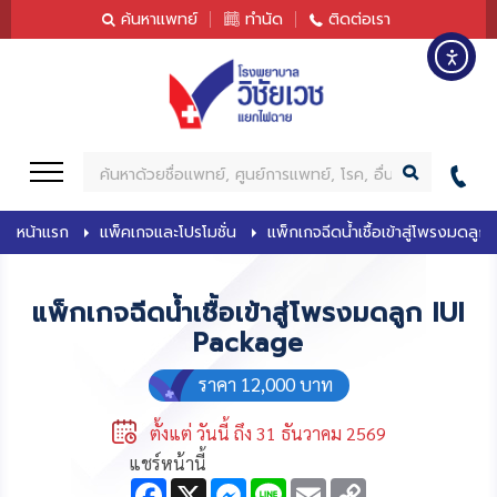
content
ค้นหาแพทย์
ทำนัด
ติดต่อเรา
ค้
น
ห
หน้าแรก
แพ็คเกจและโปรโมชั่น
แพ็กเกจฉีดน้ำเชื้อเข้าสู่โพรงมดลู
า
แพ็กเกจฉีดน้ำเชื้อเข้าสู่โพรงมดลูก IUI
Package
ราคา 12,000 บาท
ตั้งแต่ วันนี้ ถึง 31 ธันวาคม 2569
แชร์หน้านี้
F
X
M
L
E
C