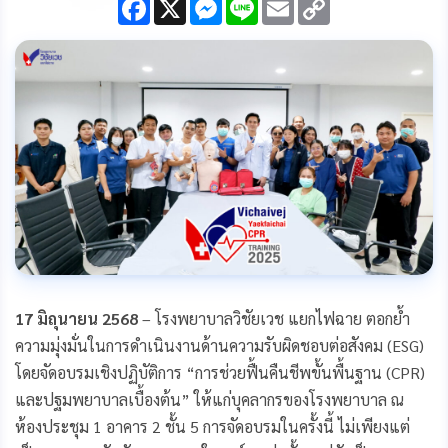
F
X
M
L
E
C
a
e
i
m
o
c
s
n
a
p
e
s
e
i
y
b
e
l
L
o
n
i
o
g
n
k
e
k
r
17 มิถุนายน 2568
– โรงพยาบาลวิชัยเวช แยกไฟฉาย ตอกย้ำ
ความมุ่งมั่นในการดำเนินงานด้านความรับผิดชอบต่อสังคม (ESG)
โดยจัดอบรมเชิงปฏิบัติการ “การช่วยฟื้นคืนชีพขั้นพื้นฐาน (CPR)
และปฐมพยาบาลเบื้องต้น” ให้แก่บุคลากรของโรงพยาบาล ณ
ห้องประชุม 1 อาคาร 2 ชั้น 5 การจัดอบรมในครั้งนี้ ไม่เพียงแต่