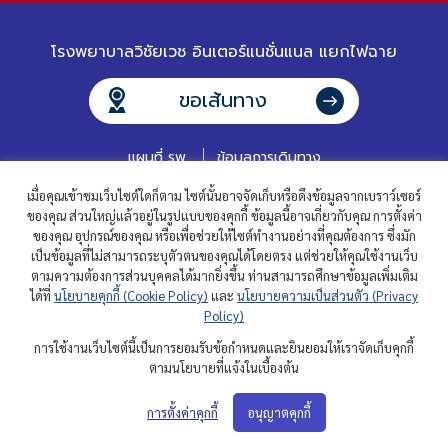
โรงพยาบาลวิชัยเวช อินเตอร์แนชั่นแนล แยกไฟฉาย
ขอเส้นทาง
แผนที่ รพ.
ข้อมูลการเดินทาง
เมื่อคุณเข้าชมเว็บไซต์ใดก็ตาม ไซต์นั้นอาจจัดเก็บหรือดึงข้อมูลจากเบราว์เซอร์
ของคุณ ส่วนใหญ่แล้วอยู่ในรูปแบบของคุกกี้ ข้อมูลนี้อาจเกี่ยวกับคุณ การตั้งค่า
ของคุณ อุปกรณ์ของคุณ หรือเพื่อช่วยให้ไซต์ทำงานอย่างที่คุณต้องการ ซึ่งมัก
เป็นข้อมูลที่ไม่สามารถระบุตัวตนของคุณได้โดยตรง แต่ช่วยให้คุณใช้งานเว็บ
ตามความต้องการส่วนบุคคลได้มากยิ่งขึ้น ท่านสามารถศึกษาข้อมูลเพิ่มเติม
ได้ที่
นโยบายคุกกี้ (Cookie Policy)
และ
นโยบายความเป็นส่วนตัว (Privacy
ติดต่อเรา
คำถามที่พบบ่อย
ร่วมงานกับเรา
Policy)
นักลงทุนสัมพันธ์
นโยบายความเป็นส่วนตัว
นโยบายคุกกี้
การใช้งานเว็บไซต์นี้เป็นการยอมรับข้อกำหนดและยินยอมให้เราจัดเก็บคุกกี้
ตามนโยบายที่แจ้งในเบื้องต้น
การตั้งค่าคุกกี้
อนุญาตคุกกี้
สงวนลิขสิทธิ์ © 2567 โรงพยาบาลวิชัยเวช แยกไฟฉาย