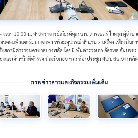
7 – เวลา 10.00 น. ศาสตราจารย์เกียรติคุณ นพ. สารเนตร์ ไวคกุล ผู้อำ
บคอมพิวเตอร์แบบพกพา พร้อมอุปกรณ์ จำนวน 2 เครื่อง เพื่อเป็น
ับสถานีตำรวจนครบาลบางพลัด โดยมี พันตำรวจเอก อัครพล จั่นเพชร ผ
ณะเจ้าหน้าที่ตำรวจ ร่วมรับมอบ ฯ ณ ห้องประชุม ศปก. สน.บางพลัด
ภาพข่าวสารและกิจกรรมเพิ่มเติม