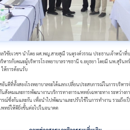
าลวิชัยเวชฯ นำโดย ผศ.พญ.สายสุณี วนดุรงค์วรรณ ประธานเจ้าหน้าที่บร
ริหารกับคณะผู้บริหารโรงพยาบาลราชธานี จ.อยุธยา โดยมี นพ.สุรินทร์ ป
ให้การต้อนรับ
อกาสอันดีที่ทั้งสองโรงพยาบาลจะได้แลกเปลี่ยนประสบการณ์ในการบริหา
กันสังคมและการพัฒนางานบริการทางการแพทย์เฉพาะทาง ระหว่างการ
การณ์ซึ่งกันและกัน เพื่อนำไปพัฒนาและปรับใช้ในการทำงาน รวมถึงเ
ทย์ให้ดียิ่งขึ้นต่อไปในอนาคต
ภาพข่าวสารและกิจกรรมเพิ่มเติม