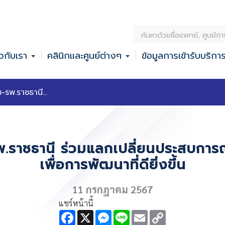
ค้
น
ยวกับเรา
คลินิกและศูนย์ต่างๆ
ข้อมูลการเข้ารับบริกา
ห
า
ช-รพ.ราชธานี...
-รพ.ราชธานี ร่วมแลกเปลี่ยนประสบกา
เพื่อการพัฒนาที่ดียิ่งขึ้น
11 กรกฎาคม 2567
แชร์หน้านี้
F
X
M
L
E
C
a
e
i
m
o