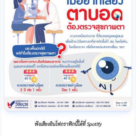
o
g
n
k
e
k
r
ฟังเสียงอินโฟกราฟิกนี้ได้ที่ Spotify