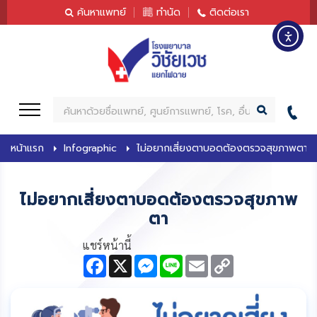
content
ค้นหาแพทย์
ทำนัด
ติดต่อเรา
ค้
น
ห
หน้าแรก
Infographic
ไม่อยากเสี่ยงตาบอดต้องตรวจสุขภาพตา
า
ไม่อยากเสี่ยงตาบอดต้องตรวจสุขภาพ
ตา
แชร์หน้านี้
F
X
M
L
E
C
a
e
i
m
o
c
s
n
a
p
e
s
e
i
y
b
e
l
L
o
n
i