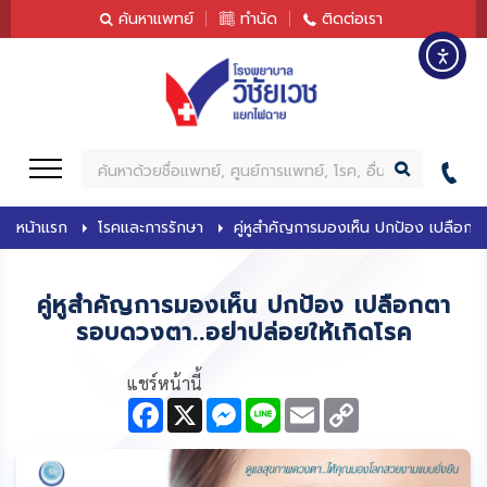
content
ค้นหาแพทย์
ทำนัด
ติดต่อเรา
ค้
น
ห
หน้าแรก
โรคและการรักษา
คู่หูสำคัญการมองเห็น ปกป้อง เปลือกตา.
า
คู่หูสำคัญการมองเห็น ปกป้อง เปลือกตา
รอบดวงตา..อย่าปล่อยให้เกิดโรค
แชร์หน้านี้
F
X
M
L
E
C
a
e
i
m
o
c
s
n
a
p
e
s
e
i
y
b
e
l
L