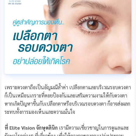
o
n
i
o
g
n
k
e
k
r
เพราะดวงตาถือเป็นอัญมณีล้ำค่า เปลือกตาและบริเวณรอบดวงตา
ก็เป็นเหมือนเกราะที่คอยป้องกันและเสริมความงามให้กับดวงตา
หากเกิดปัญหาขึ้นกับเปลือกตาหรือบริเวณรอบดวงตา ก็อาจส่งผลก
ระทบทั้งการมองเห็นและความมั่นใจ
ที่
Elite Vision จักษุคลินิก
เรามีความเชี่ยวชาญในการดูแลและ
รักษาโรคต่างๆ ที่เกี่ยวข้อง เพื่อให้ดวงตาของคุณเปล่งประกาย