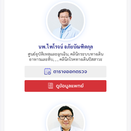
นพ.ไพโรจน์ อภัยบัณฑิตกุล
ศูนย์อุบัติเหตุและฉุกเฉิน, คลินิกระบบทางเดิน
อาหารและตับ, , , คลินิกโรคทางเดินปัสสาวะ
ตารางออกตรวจ
ดูข้อมูลแพทย์